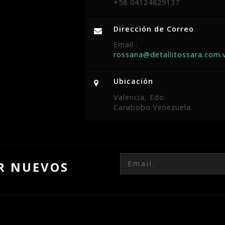
+58 04124829137
Dirección de Correo
Email :
rossana@detallitossara.com.
Ubicación
Valencia, Edo.
Carabobo.Venezuela.
IR NUEVOS