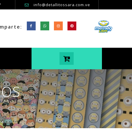
7
info@detallitossara.com.ve
mparte:
TOS