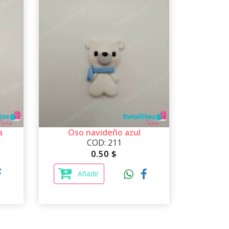
a
Oso navideño azul
COD: 211
0.50 $
Añadir