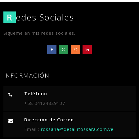
R
edes Sociales
Sigueme en mis redes sociales.
INFORMACIÓN
Teléfono
+58 04124829137
Dirección de Correo
Email :
rossana@detallitossara.com.ve