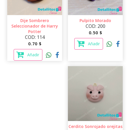
Pulpito Morado
Dije Sombrero
COD: 200
Seleccionador de Harry
Potter
0.50 $
COD: 114
Añadir
0.70 $
Añadir
Cerdito Sonrojado orejitas